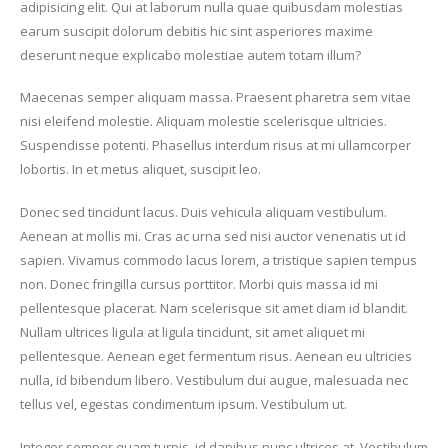
adipisicing elit. Qui at laborum nulla quae quibusdam molestias
earum suscipit dolorum debitis hic sint asperiores maxime
deserunt neque explicabo molestiae autem totam illum?
Maecenas semper aliquam massa. Praesent pharetra sem vitae
nisi eleifend molestie. Aliquam molestie scelerisque ultricies.
Suspendisse potenti. Phasellus interdum risus at mi ullamcorper
lobortis. In et metus aliquet, suscipit leo.
Donec sed tincidunt lacus. Duis vehicula aliquam vestibulum.
Aenean at mollis mi. Cras ac urna sed nisi auctor venenatis ut id
sapien. Vivamus commodo lacus lorem, a tristique sapien tempus
non. Donec fringilla cursus porttitor. Morbi quis massa id mi
pellentesque placerat. Nam scelerisque sit amet diam id blandit.
Nullam ultrices ligula at ligula tincidunt, sit amet aliquet mi
pellentesque. Aenean eget fermentum risus. Aenean eu ultricies
nulla, id bibendum libero. Vestibulum dui augue, malesuada nec
tellus vel, egestas condimentum ipsum. Vestibulum ut.
Integer semper quam turpis, id dapibus nunc ultrices at. Vestibulum