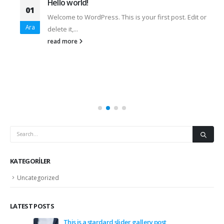
Hello world!
01
Welcome to WordPress. This is your first post. Edit or
Ara
delete it,...
read more
KATEGORILER
Uncategorized
LATEST POSTS
This is a stardard slider gallery post
Hel
Haziran 24, 2020
Aral
This is a stardard post with preview image