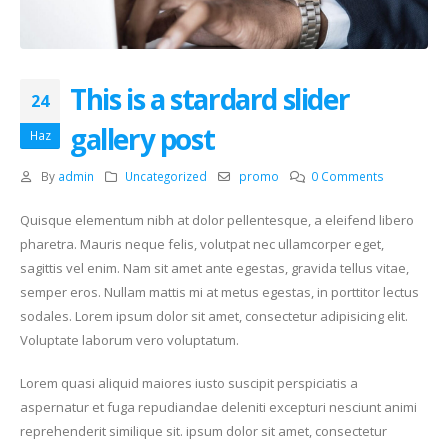
This is a stardard slider
24
gallery post
Haz
By
admin
Uncategorized
promo
0 Comments
Quisque elementum nibh at dolor pellentesque, a eleifend libero
pharetra. Mauris neque felis, volutpat nec ullamcorper eget,
sagittis vel enim. Nam sit amet ante egestas, gravida tellus vitae,
semper eros. Nullam mattis mi at metus egestas, in porttitor lectus
sodales. Lorem ipsum dolor sit amet, consectetur adipisicing elit.
Voluptate laborum vero voluptatum.
Lorem quasi aliquid maiores iusto suscipit perspiciatis a
aspernatur et fuga repudiandae deleniti excepturi nesciunt animi
reprehenderit similique sit. ipsum dolor sit amet, consectetur